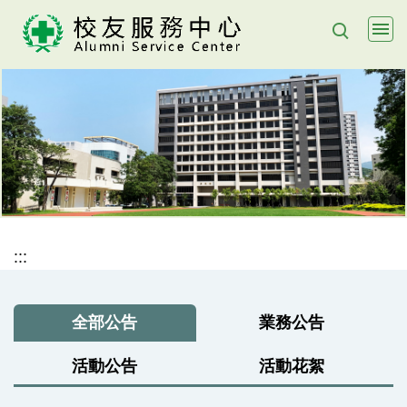
跳
到
主
要
內
容
區
:::
全部公告
業務公告
活動公告
活動花絮