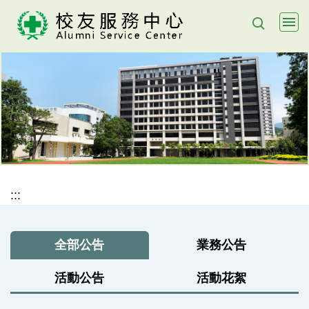
跳
到
主
要
內
容
區
:::
全部公告
業務公告
活動公告
活動花絮